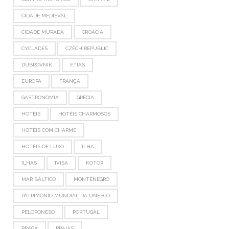
CIDADE MEDIEVAL
CIDADE MURADA
CROÁCIA
CYCLADES
CZECH REPUBLIC
DUBROVNIK
ETIAS
EUROPA
FRANÇA
GASTRONOMIA
GRÉCIA
HOTÉIS
HOTÉIS CHARMOSOS
HOTÉIS COM CHARME
HOTÉIS DE LUXO
ILHA
ILHAS
IVISA
KOTOR
MAR BÁLTICO
MONTENEGRO
PATRIMÔNIO MUNDIAL DA UNESCO
PELOPONESO
PORTUGAL
PRAGA
PRAIAS