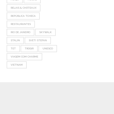
RELAIS & CHÂTEAUX
REPÚBLICA TCHECA
RESTAURANTES
RIO DE JANEIRO
SKYWALK
STÁLIN
SVETI STEFAN
TET
TROGIR
UNESCO
VIAGEM COM CHARME
VIETNAM