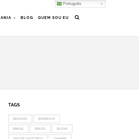
Português
ANIA
BLOG
QUEM SOU EU
TAGS
BEACHES
BORDEAUX
BRASIL
BRAZIL
BUDVA
CENTRO HISTÓRICO
CHARME