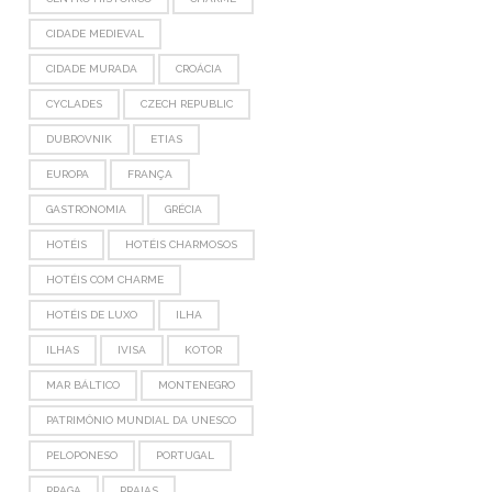
CIDADE MEDIEVAL
CIDADE MURADA
CROÁCIA
CYCLADES
CZECH REPUBLIC
DUBROVNIK
ETIAS
EUROPA
FRANÇA
GASTRONOMIA
GRÉCIA
HOTÉIS
HOTÉIS CHARMOSOS
HOTÉIS COM CHARME
HOTÉIS DE LUXO
ILHA
ILHAS
IVISA
KOTOR
MAR BÁLTICO
MONTENEGRO
PATRIMÔNIO MUNDIAL DA UNESCO
PELOPONESO
PORTUGAL
PRAGA
PRAIAS