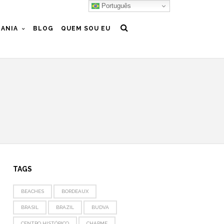
Português
ANIA
BLOG
QUEM SOU EU
TAGS
BEACHES
BORDEAUX
BRASIL
BRAZIL
BUDVA
CENTRO HISTÓRICO
CHARME