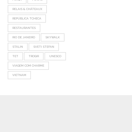
RELAIS & CHÂTEAUX
REPÚBLICA TCHECA
RESTAURANTES
RIO DE JANEIRO
SKYWALK
STÁLIN
SVETI STEFAN
TET
TROGIR
UNESCO
VIAGEM COM CHARME
VIETNAM