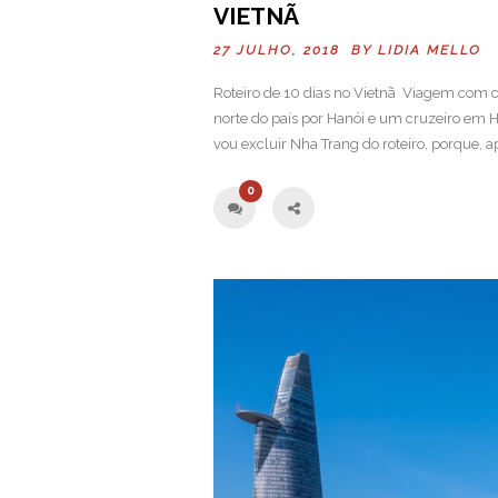
VIETNÃ
27 JULHO, 2018 BY
LIDIA MELLO
Roteiro de 10 dias no Vietnã Viagem com c
norte do país por Hanói e um cruzeiro em 
vou excluir Nha Trang do roteiro, porque, ap
0