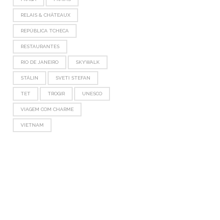
RELAIS & CHÂTEAUX
REPÚBLICA TCHECA
RESTAURANTES
RIO DE JANEIRO
SKYWALK
STÁLIN
SVETI STEFAN
TET
TROGIR
UNESCO
VIAGEM COM CHARME
VIETNAM