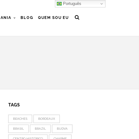
Português
ANIA
BLOG
QUEM SOU EU
TAGS
BEACHES
BORDEAUX
BRASIL
BRAZIL
BUDVA
CENTRO HISTÓRICO
CHARME