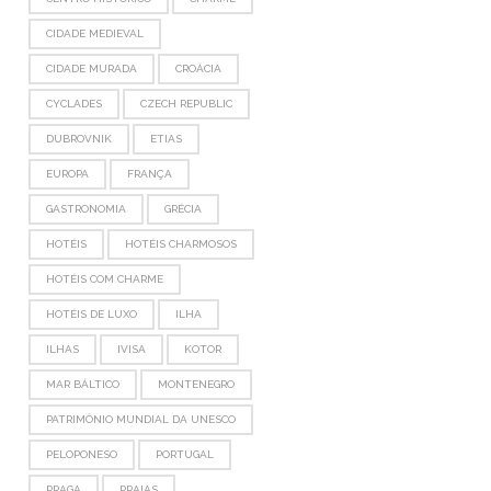
CIDADE MEDIEVAL
CIDADE MURADA
CROÁCIA
CYCLADES
CZECH REPUBLIC
DUBROVNIK
ETIAS
EUROPA
FRANÇA
GASTRONOMIA
GRÉCIA
HOTÉIS
HOTÉIS CHARMOSOS
HOTÉIS COM CHARME
HOTÉIS DE LUXO
ILHA
ILHAS
IVISA
KOTOR
MAR BÁLTICO
MONTENEGRO
PATRIMÔNIO MUNDIAL DA UNESCO
PELOPONESO
PORTUGAL
PRAGA
PRAIAS