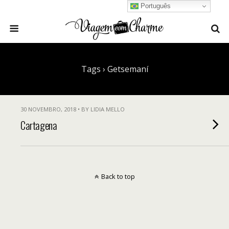
Português
Tags › Getsemaní
30 NOVEMBRO, 2018 • BY LIDIA MELLO
Cartagena
Back to top