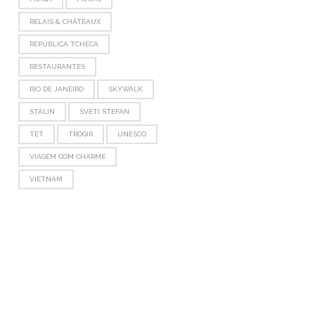
RELAIS & CHÂTEAUX
REPÚBLICA TCHECA
RESTAURANTES
RIO DE JANEIRO
SKYWALK
STÁLIN
SVETI STEFAN
TET
TROGIR
UNESCO
VIAGEM COM CHARME
VIETNAM