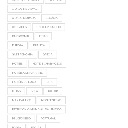
CIDADE MEDIEVAL
CIDADE MURADA
CROÁCIA
CYCLADES
CZECH REPUBLIC
DUBROVNIK
ETIAS
EUROPA
FRANÇA
GASTRONOMIA
GRÉCIA
HOTÉIS
HOTÉIS CHARMOSOS
HOTÉIS COM CHARME
HOTÉIS DE LUXO
ILHA
ILHAS
IVISA
KOTOR
MAR BÁLTICO
MONTENEGRO
PATRIMÔNIO MUNDIAL DA UNESCO
PELOPONESO
PORTUGAL
PRAGA
PRAIAS