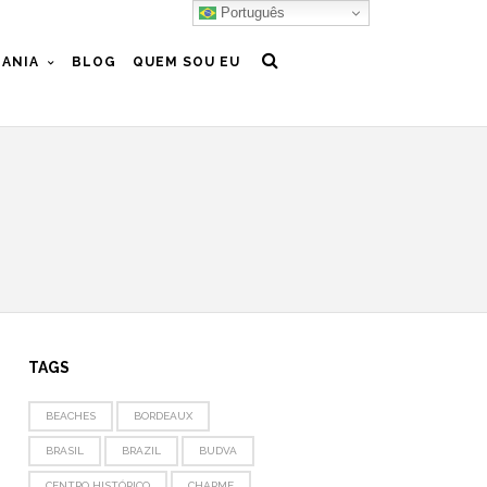
Português
ANIA
BLOG
QUEM SOU EU
TAGS
BEACHES
BORDEAUX
BRASIL
BRAZIL
BUDVA
CENTRO HISTÓRICO
CHARME