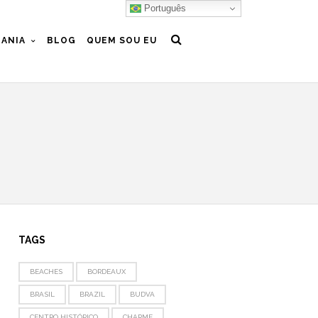
Português
ANIA
BLOG
QUEM SOU EU
TAGS
BEACHES
BORDEAUX
BRASIL
BRAZIL
BUDVA
CENTRO HISTÓRICO
CHARME