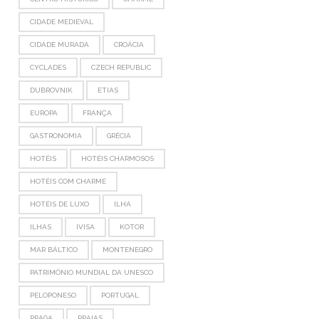
CIDADE MEDIEVAL
CIDADE MURADA
CROÁCIA
CYCLADES
CZECH REPUBLIC
DUBROVNIK
ETIAS
EUROPA
FRANÇA
GASTRONOMIA
GRÉCIA
HOTÉIS
HOTÉIS CHARMOSOS
HOTÉIS COM CHARME
HOTÉIS DE LUXO
ILHA
ILHAS
IVISA
KOTOR
MAR BÁLTICO
MONTENEGRO
PATRIMÔNIO MUNDIAL DA UNESCO
PELOPONESO
PORTUGAL
PRAGA
PRAIAS