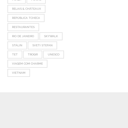
RELAIS & CHÂTEAUX
REPÚBLICA TCHECA
RESTAURANTES
RIO DE JANEIRO
SKYWALK
STÁLIN
SVETI STEFAN
TET
TROGIR
UNESCO
VIAGEM COM CHARME
VIETNAM