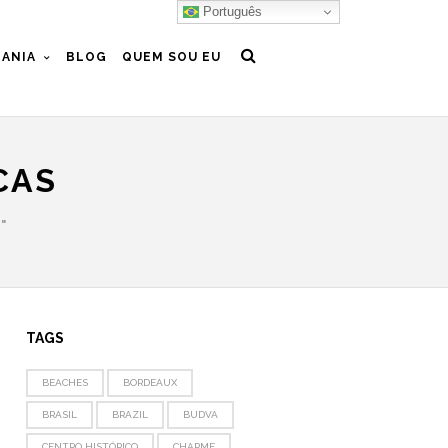
Português
ANIA
BLOG
QUEM SOU EU
CAS
"
TAGS
BEACHES
BORDEAUX
BRASIL
BRAZIL
BUDVA
CENTRO HISTÓRICO
CHARME