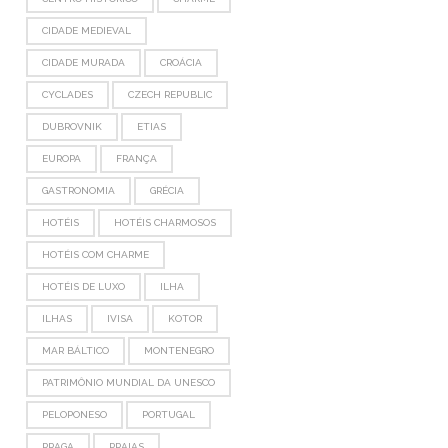
CIDADE MEDIEVAL
CIDADE MURADA
CROÁCIA
CYCLADES
CZECH REPUBLIC
DUBROVNIK
ETIAS
EUROPA
FRANÇA
GASTRONOMIA
GRÉCIA
HOTÉIS
HOTÉIS CHARMOSOS
HOTÉIS COM CHARME
HOTÉIS DE LUXO
ILHA
ILHAS
IVISA
KOTOR
MAR BÁLTICO
MONTENEGRO
PATRIMÔNIO MUNDIAL DA UNESCO
PELOPONESO
PORTUGAL
PRAGA
PRAIAS