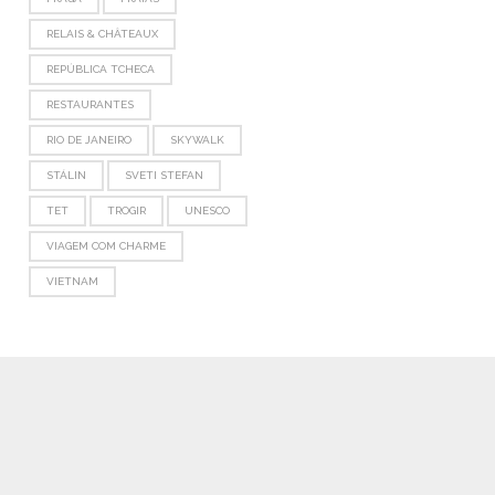
RELAIS & CHÂTEAUX
REPÚBLICA TCHECA
RESTAURANTES
RIO DE JANEIRO
SKYWALK
STÁLIN
SVETI STEFAN
TET
TROGIR
UNESCO
VIAGEM COM CHARME
VIETNAM