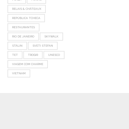
RELAIS & CHÂTEAUX
REPÚBLICA TCHECA
RESTAURANTES
RIO DE JANEIRO
SKYWALK
STÁLIN
SVETI STEFAN
TET
TROGIR
UNESCO
VIAGEM COM CHARME
VIETNAM