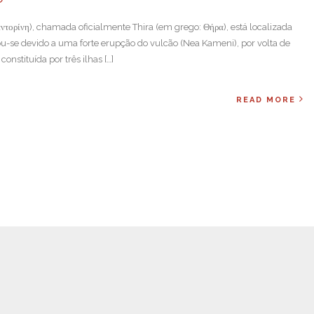
αντορίνη), chamada oficialmente Thira (em grego: Θήρα), está localizada
ou-se devido a uma forte erupção do vulcão (Nea Kameni), por volta de
onstituída por três ilhas […]
READ MORE