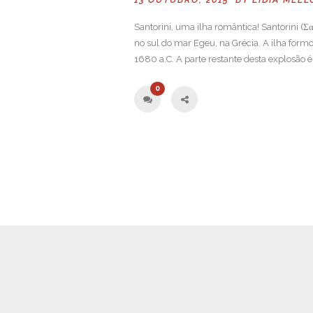
Santorini, uma ilha romântica! Santorini (Σ
no sul do mar Egeu, na Grécia. A ilha form
1680 a.C. A parte restante desta explosão é c
0