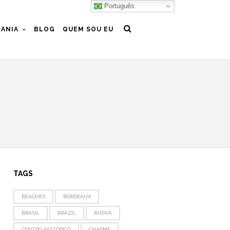
Português
ANIA
BLOG
QUEM SOU EU
TAGS
BEACHES
BORDEAUX
BRASIL
BRAZIL
BUDVA
CENTRO HISTÓRICO
CHARME