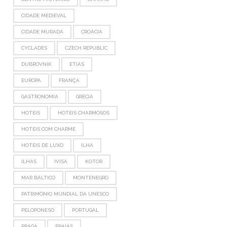
CIDADE MEDIEVAL
CIDADE MURADA
CROÁCIA
CYCLADES
CZECH REPUBLIC
DUBROVNIK
ETIAS
EUROPA
FRANÇA
GASTRONOMIA
GRÉCIA
HOTÉIS
HOTÉIS CHARMOSOS
HOTÉIS COM CHARME
HOTÉIS DE LUXO
ILHA
ILHAS
IVISA
KOTOR
MAR BÁLTICO
MONTENEGRO
PATRIMÔNIO MUNDIAL DA UNESCO
PELOPONESO
PORTUGAL
PRAGA
PRAIAS