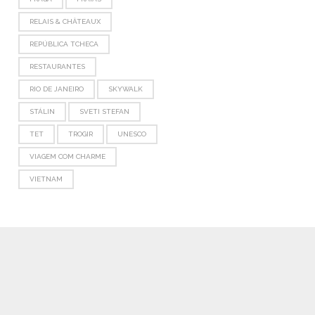
RELAIS & CHÂTEAUX
REPÚBLICA TCHECA
RESTAURANTES
RIO DE JANEIRO
SKYWALK
STÁLIN
SVETI STEFAN
TET
TROGIR
UNESCO
VIAGEM COM CHARME
VIETNAM