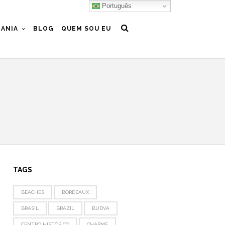
Português
ANIA
BLOG
QUEM SOU EU
TAGS
BEACHES
BORDEAUX
BRASIL
BRAZIL
BUDVA
CENTRO HISTÓRICO
CHARME