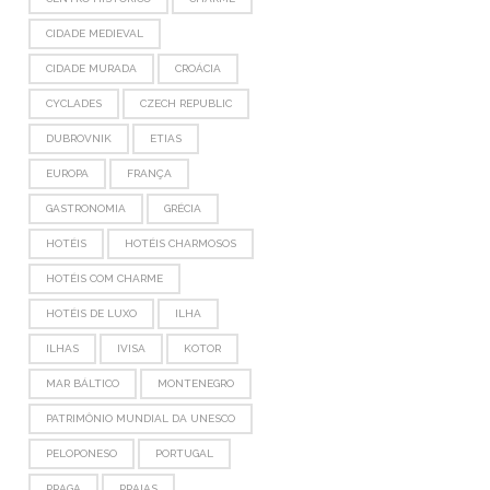
CIDADE MEDIEVAL
CIDADE MURADA
CROÁCIA
CYCLADES
CZECH REPUBLIC
DUBROVNIK
ETIAS
EUROPA
FRANÇA
GASTRONOMIA
GRÉCIA
HOTÉIS
HOTÉIS CHARMOSOS
HOTÉIS COM CHARME
HOTÉIS DE LUXO
ILHA
ILHAS
IVISA
KOTOR
MAR BÁLTICO
MONTENEGRO
PATRIMÔNIO MUNDIAL DA UNESCO
PELOPONESO
PORTUGAL
PRAGA
PRAIAS