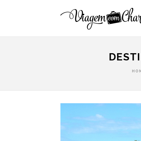
DEST
HO