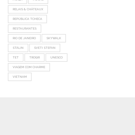
RELAIS & CHÂTEAUX
REPÚBLICA TCHECA
RESTAURANTES
RIO DE JANEIRO
SKYWALK
STÁLIN
SVETI STEFAN
TET
TROGIR
UNESCO
VIAGEM COM CHARME
VIETNAM