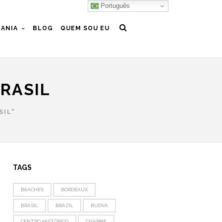
Português
ANIA
BLOG
QUEM SOU EU
RASIL
SIL"
TAGS
BEACHES
BORDEAUX
BRASIL
BRAZIL
BUDVA
CENTRO HISTÓRICO
CHARME