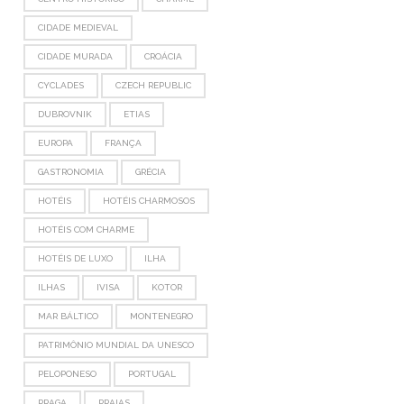
CIDADE MEDIEVAL
CIDADE MURADA
CROÁCIA
CYCLADES
CZECH REPUBLIC
DUBROVNIK
ETIAS
EUROPA
FRANÇA
GASTRONOMIA
GRÉCIA
HOTÉIS
HOTÉIS CHARMOSOS
HOTÉIS COM CHARME
HOTÉIS DE LUXO
ILHA
ILHAS
IVISA
KOTOR
MAR BÁLTICO
MONTENEGRO
PATRIMÔNIO MUNDIAL DA UNESCO
PELOPONESO
PORTUGAL
PRAGA
PRAIAS