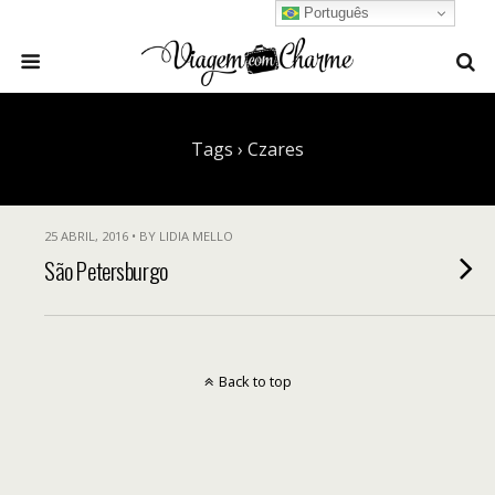
Português
Tags › Czares
25 ABRIL, 2016 • BY LIDIA MELLO
São Petersburgo
Back to top