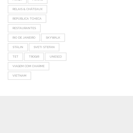
RELAIS & CHÂTEAUX
REPÚBLICA TCHECA
RESTAURANTES
RIO DE JANEIRO
SKYWALK
STÁLIN
SVETI STEFAN
TET
TROGIR
UNESCO
VIAGEM COM CHARME
VIETNAM