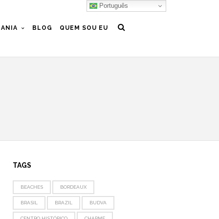
Português
ANIA
BLOG
QUEM SOU EU
TAGS
BEACHES
BORDEAUX
BRASIL
BRAZIL
BUDVA
CENTRO HISTÓRICO
CHARME