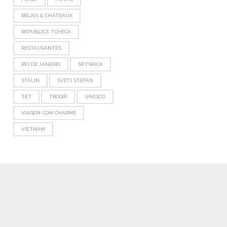
RELAIS & CHÂTEAUX
REPÚBLICA TCHECA
RESTAURANTES
RIO DE JANEIRO
SKYWALK
STÁLIN
SVETI STEFAN
TET
TROGIR
UNESCO
VIAGEM COM CHARME
VIETNAM