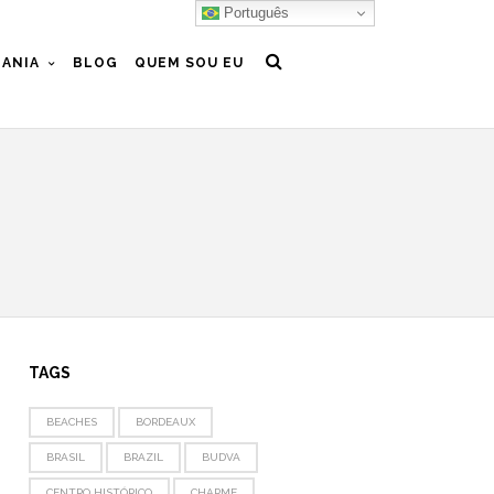
Português
ANIA
BLOG
QUEM SOU EU
TAGS
BEACHES
BORDEAUX
BRASIL
BRAZIL
BUDVA
CENTRO HISTÓRICO
CHARME