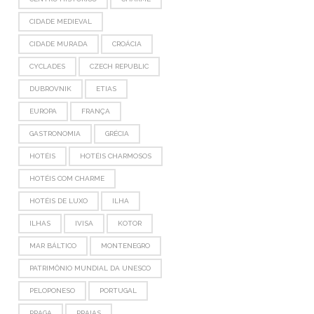
CIDADE MEDIEVAL
CIDADE MURADA
CROÁCIA
CYCLADES
CZECH REPUBLIC
DUBROVNIK
ETIAS
EUROPA
FRANÇA
GASTRONOMIA
GRÉCIA
HOTÉIS
HOTÉIS CHARMOSOS
HOTÉIS COM CHARME
HOTÉIS DE LUXO
ILHA
ILHAS
IVISA
KOTOR
MAR BÁLTICO
MONTENEGRO
PATRIMÔNIO MUNDIAL DA UNESCO
PELOPONESO
PORTUGAL
PRAGA
PRAIAS