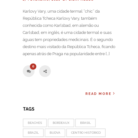
Karlovy Vary, uma cidade termal “chic” da
República Tcheca Karlovy Vary, também
conhecida como Karlsbad, em alemão ou
Carlsbad, em inglês, é uma cidade termal e suas
águas tem propriedades medicinais. É o segundo
destino mais visitado da República Tcheca, ficando
apenas atrás de Praga na popularidade entre […]
0
READ MORE
TAGS
BEACHES
BORDEAUX
BRASIL
BRAZIL
BUDVA
CENTRO HISTÓRICO