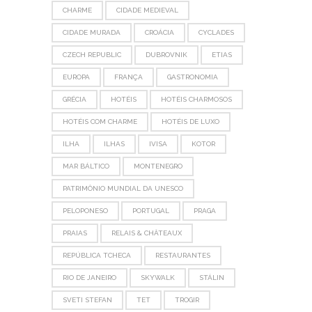
CHARME
CIDADE MEDIEVAL
CIDADE MURADA
CROÁCIA
CYCLADES
CZECH REPUBLIC
DUBROVNIK
ETIAS
EUROPA
FRANÇA
GASTRONOMIA
GRÉCIA
HOTÉIS
HOTÉIS CHARMOSOS
HOTÉIS COM CHARME
HOTÉIS DE LUXO
ILHA
ILHAS
IVISA
KOTOR
MAR BÁLTICO
MONTENEGRO
PATRIMÔNIO MUNDIAL DA UNESCO
PELOPONESO
PORTUGAL
PRAGA
PRAIAS
RELAIS & CHÂTEAUX
REPÚBLICA TCHECA
RESTAURANTES
RIO DE JANEIRO
SKYWALK
STÁLIN
SVETI STEFAN
TET
TROGIR