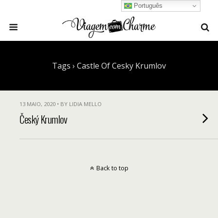
Português
Tags › Castle Of Cesky Krumlov
13 MAIO, 2020 • BY LIDIA MELLO
Český Krumlov
Back to top