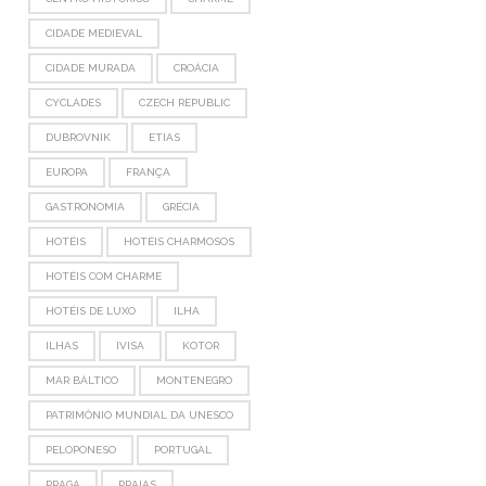
CIDADE MEDIEVAL
CIDADE MURADA
CROÁCIA
CYCLADES
CZECH REPUBLIC
DUBROVNIK
ETIAS
EUROPA
FRANÇA
GASTRONOMIA
GRÉCIA
HOTÉIS
HOTÉIS CHARMOSOS
HOTÉIS COM CHARME
HOTÉIS DE LUXO
ILHA
ILHAS
IVISA
KOTOR
MAR BÁLTICO
MONTENEGRO
PATRIMÔNIO MUNDIAL DA UNESCO
PELOPONESO
PORTUGAL
PRAGA
PRAIAS