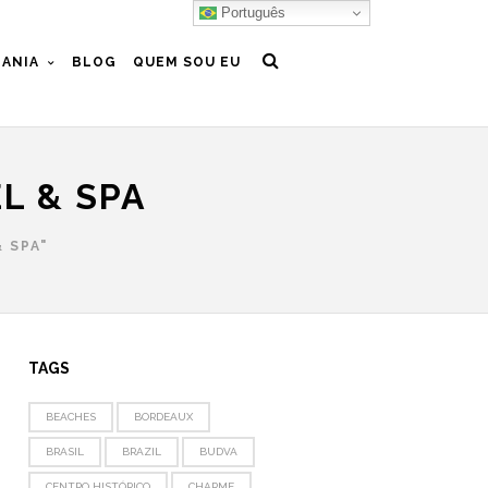
Português
ANIA
BLOG
QUEM SOU EU
L & SPA
 SPA"
TAGS
BEACHES
BORDEAUX
BRASIL
BRAZIL
BUDVA
CENTRO HISTÓRICO
CHARME