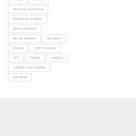
RELAIS & CHÂTEAUX
REPÚBLICA TCHECA
RESTAURANTES
RIO DE JANEIRO
SKYWALK
STÁLIN
SVETI STEFAN
TET
TROGIR
UNESCO
VIAGEM COM CHARME
VIETNAM