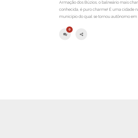
Armação dos Búzios, o balneário mais cha
conhecida, é puro charme! É uma cidade na 
município do qual se tornou autônomo em 1
0