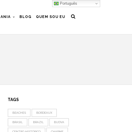
Português
ANIA
BLOG
QUEM SOU EU
TAGS
BEACHES
BORDEAUX
BRASIL
BRAZIL
BUDVA
CENTRO HISTÓRICO
CHARME