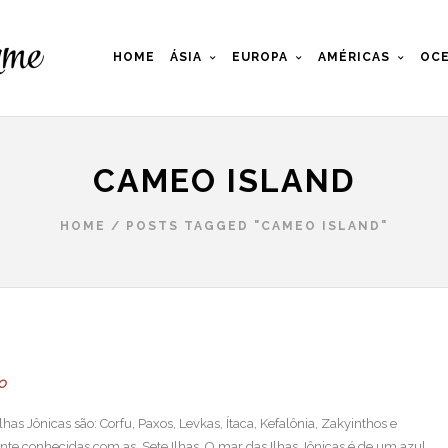
HOME
ÁSIA
EUROPA
AMÉRICAS
OCE
CAMEO ISLAND
HOME
/
POSTS TAGGED "CAMEO ISLAND"
LO
has Jônicas são: Corfu, Paxos, Levkas, Ítaca, Kefalônia, Zakyinthos e
mente conhecidas com as Sete Ilhas. O mar das Ilhas Jônicas é de um azul