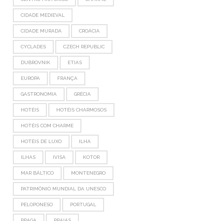
CIDADE MEDIEVAL
CIDADE MURADA
CROÁCIA
CYCLADES
CZECH REPUBLIC
DUBROVNIK
ETIAS
EUROPA
FRANÇA
GASTRONOMIA
GRÉCIA
HOTÉIS
HOTÉIS CHARMOSOS
HOTÉIS COM CHARME
HOTÉIS DE LUXO
ILHA
ILHAS
IVISA
KOTOR
MAR BÁLTICO
MONTENEGRO
PATRIMÔNIO MUNDIAL DA UNESCO
PELOPONESO
PORTUGAL
PRAGA
PRAIAS