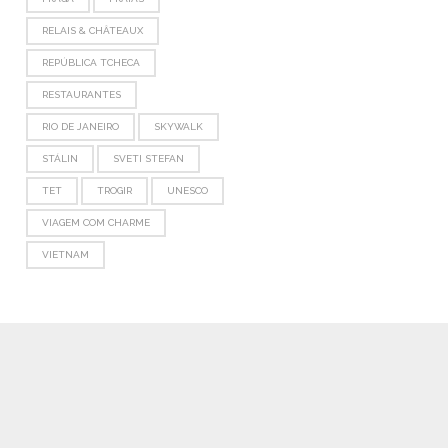
RELAIS & CHÂTEAUX
REPÚBLICA TCHECA
RESTAURANTES
RIO DE JANEIRO
SKYWALK
STÁLIN
SVETI STEFAN
TET
TROGIR
UNESCO
VIAGEM COM CHARME
VIETNAM