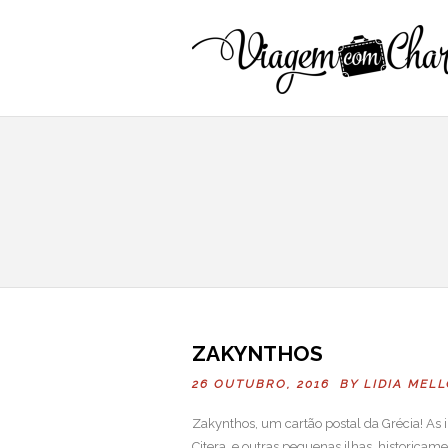
ZAKYNTHOS
26 OUTUBRO, 2016 BY
LIDIA MEL
Zakynthos, um cartão postal da Grécia! As il
Citera, e outras pequenas ilhas, historica