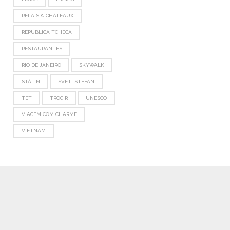
RELAIS & CHÂTEAUX
REPÚBLICA TCHECA
RESTAURANTES
RIO DE JANEIRO
SKYWALK
STÁLIN
SVETI STEFAN
TET
TROGIR
UNESCO
VIAGEM COM CHARME
VIETNAM