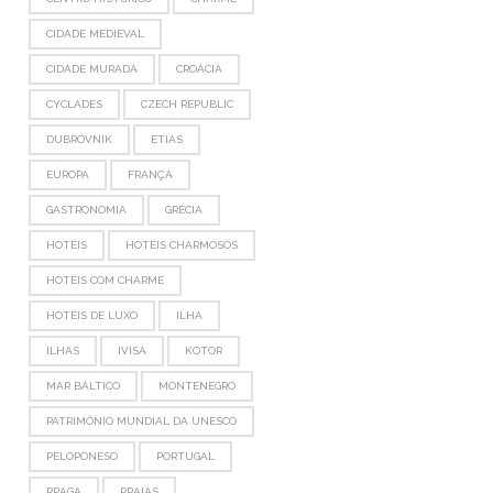
CIDADE MEDIEVAL
CIDADE MURADA
CROÁCIA
CYCLADES
CZECH REPUBLIC
DUBROVNIK
ETIAS
EUROPA
FRANÇA
GASTRONOMIA
GRÉCIA
HOTÉIS
HOTÉIS CHARMOSOS
HOTÉIS COM CHARME
HOTÉIS DE LUXO
ILHA
ILHAS
IVISA
KOTOR
MAR BÁLTICO
MONTENEGRO
PATRIMÔNIO MUNDIAL DA UNESCO
PELOPONESO
PORTUGAL
PRAGA
PRAIAS