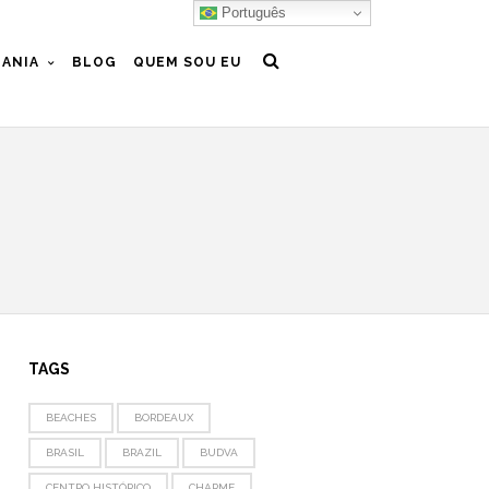
Português
ANIA
BLOG
QUEM SOU EU
TAGS
BEACHES
BORDEAUX
BRASIL
BRAZIL
BUDVA
CENTRO HISTÓRICO
CHARME