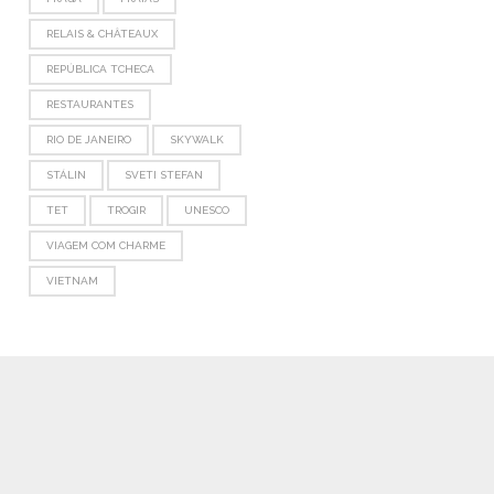
RELAIS & CHÂTEAUX
REPÚBLICA TCHECA
RESTAURANTES
RIO DE JANEIRO
SKYWALK
STÁLIN
SVETI STEFAN
TET
TROGIR
UNESCO
VIAGEM COM CHARME
VIETNAM