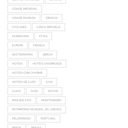
CIDADE MEDIEVAL
CIDADE MURADA
CROÁCIA
CYCLADES
CZECH REPUBLIC
DUBROVNIK
ETIAS
EUROPA
FRANÇA
GASTRONOMIA
GRÉCIA
HOTÉIS
HOTÉIS CHARMOSOS
HOTÉIS COM CHARME
HOTÉIS DE LUXO
ILHA
ILHAS
IVISA
KOTOR
MAR BÁLTICO
MONTENEGRO
PATRIMÔNIO MUNDIAL DA UNESCO
PELOPONESO
PORTUGAL
PRAGA
PRAIAS