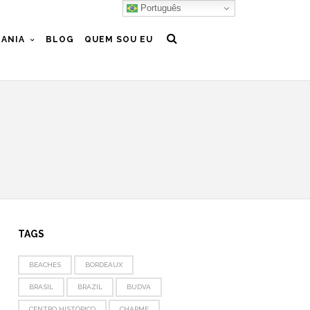
Português
ANIA
BLOG
QUEM SOU EU
TAGS
BEACHES
BORDEAUX
BRASIL
BRAZIL
BUDVA
CENTRO HISTÓRICO
CHARME