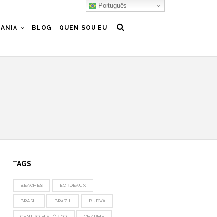
Português
ANIA
BLOG
QUEM SOU EU
TAGS
BEACHES
BORDEAUX
BRASIL
BRAZIL
BUDVA
CENTRO HISTÓRICO
CHARME