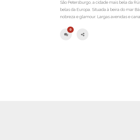
São Petersburgo, a cidade mais bela da Rús
belas da Europa. Situada à beira do mar Bál
nobreza e glamour. Largas avenidas e canai
0