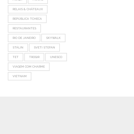
RELAIS & CHÂTEAUX
REPÚBLICA TCHECA
RESTAURANTES
RIO DE JANEIRO
SKYWALK
STÁLIN
SVETI STEFAN
TET
TROGIR
UNESCO
VIAGEM COM CHARME
VIETNAM