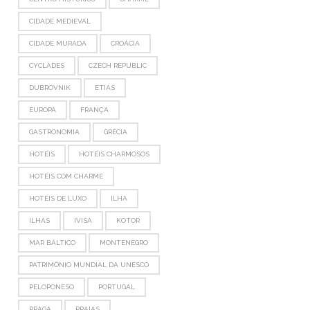
CIDADE MEDIEVAL
CIDADE MURADA
CROÁCIA
CYCLADES
CZECH REPUBLIC
DUBROVNIK
ETIAS
EUROPA
FRANÇA
GASTRONOMIA
GRÉCIA
HOTÉIS
HOTÉIS CHARMOSOS
HOTÉIS COM CHARME
HOTÉIS DE LUXO
ILHA
ILHAS
IVISA
KOTOR
MAR BÁLTICO
MONTENEGRO
PATRIMÔNIO MUNDIAL DA UNESCO
PELOPONESO
PORTUGAL
PRAGA
PRAIAS