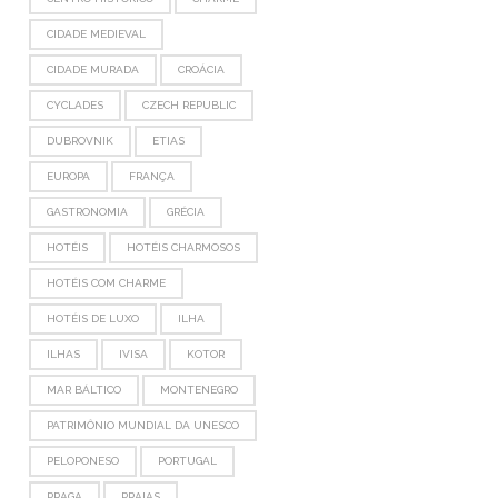
CIDADE MEDIEVAL
CIDADE MURADA
CROÁCIA
CYCLADES
CZECH REPUBLIC
DUBROVNIK
ETIAS
EUROPA
FRANÇA
GASTRONOMIA
GRÉCIA
HOTÉIS
HOTÉIS CHARMOSOS
HOTÉIS COM CHARME
HOTÉIS DE LUXO
ILHA
ILHAS
IVISA
KOTOR
MAR BÁLTICO
MONTENEGRO
PATRIMÔNIO MUNDIAL DA UNESCO
PELOPONESO
PORTUGAL
PRAGA
PRAIAS