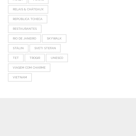
RELAIS & CHÂTEAUX
REPÚBLICA TCHECA
RESTAURANTES
RIO DE JANEIRO
SKYWALK
STÁLIN
SVETI STEFAN
TET
TROGIR
UNESCO
VIAGEM COM CHARME
VIETNAM