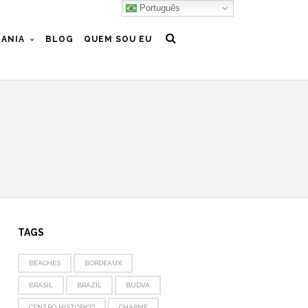
Português
ANIA
BLOG
QUEM SOU EU
TAGS
BEACHES
BORDEAUX
BRASIL
BRAZIL
BUDVA
CENTRO HISTÓRICO
CHARME